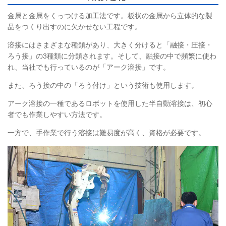
金属と金属をくっつける加工法です。板状の金属から立体的な製
品をつくり出すのに欠かせない工程です。
溶接にはさまざまな種類があり、大きく分けると「融接・圧接・
ろう接」の3種類に分類されます。そして、融接の中で頻繁に使わ
れ、当社でも行っているのが「アーク溶接」です。
また、ろう接の中の「ろう付け」という技術も使用します。
アーク溶接の一種であるロボットを使用した半自動溶接は、初心
者でも作業しやすい方法です。
一方で、手作業で行う溶接は難易度が高く、資格が必要です。