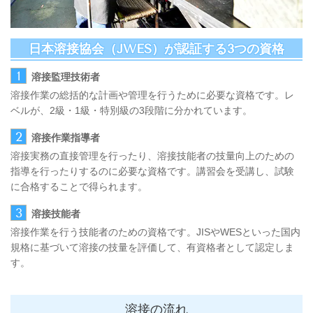
日本溶接協会（JWES）が認証する3つの資格
1
溶接監理技術者
溶接作業の総括的な計画や管理を行うために必要な資格です。レ
ベルが、2級・1級・特別級の3段階に分かれています。
2
溶接作業指導者
溶接実務の直接管理を行ったり、溶接技能者の技量向上のための
指導を行ったりするのに必要な資格です。講習会を受講し、試験
に合格することで得られます。
3
溶接技能者
溶接作業を行う技能者のための資格です。JISやWESといった国内
規格に基づいて溶接の技量を評価して、有資格者として認定しま
す。
溶接の流れ